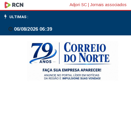
Abono
Adjori SC
|
Jornais associados
salarial
ULTIMAS :
começa
06/08/2026 06:39
a
ser
pago
para
nascidos
em
março