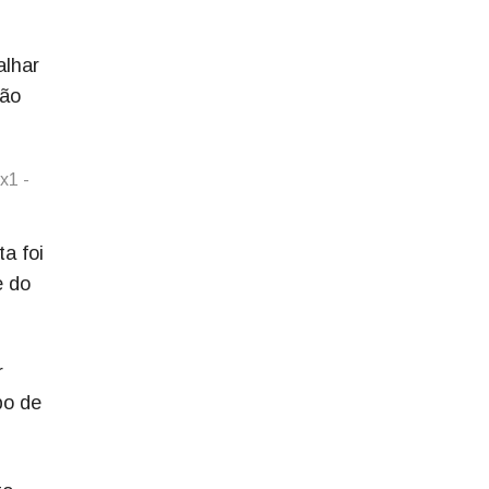
alhar
São
x1 -
a foi
e do
r
po de