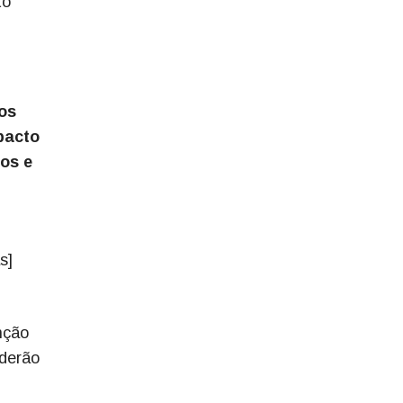
to
tos
pacto
os e
s]
nção
oderão