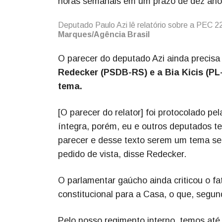
horas semanais em um prazo de dez ano
Deputado Paulo Azi lê relatório sobre a PEC 
Marques/Agência Brasil
O parecer do deputado Azi ainda precisa
Redecker (PSDB-RS) e a Bia Kicis (PL
tema.
[O parecer do relator] foi protocolado pe
íntegra, porém, eu e outros deputados t
parecer e desse texto serem um tema se
pedido de vista, disse Redecker.
O parlamentar gaúcho ainda criticou o fa
constitucional para a Casa, o que, segun
Pelo nosso regimento interno, temos até