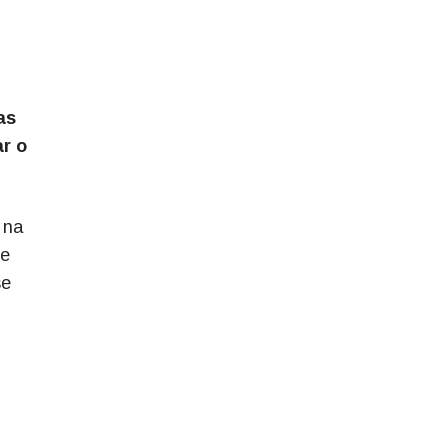
as
ar o
 na
se
se