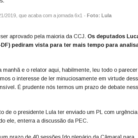
s.
221/2019, que acaba com a jornada 6x1 -
Foto: Lula
 ser aprovado pela maioria da CCJ.
Os deputados Luc
-DF) pediram vista para ter mais tempo para analis
la manhã e o relator aqui, habilmente, leu todo o parecer
emos o interesse de ler minuciosamente em virtude des
nsível. É prudente nós termos um prazo de debate nes
to de o presidente Lula ter enviado um PL com urgência
do ele, enterra a discussão da PEC.
 um prazo de 40 sessões [do plenário da Câmara] para