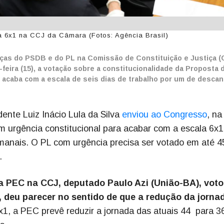
a 6x1 na CCJ da Câmara (Fotos: Agência Brasil)
anças do PSDB e do PL na Comissão de Constituição e Justiça (
eira (15), a votação sobre a constitucionalidade da Proposta 
 acaba com a escala de seis dias de trabalho por um de desca
ente Luiz Inácio Lula da Silva
enviou ao Congresso
, na
com urgência constitucional para acabar com a escala 6x1
emanais. O PL com urgência precisa ser votado em até 4
.
da PEC na CCJ, deputado Paulo Azi (União-BA), vot
a, deu parecer no sentido de que a redução da jorna
x1, a PEC prevê reduzir a jornada das atuais 44 para 3