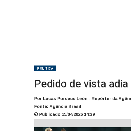
6x1
na
CCJ
da
Câmara
POLÍTICA
Pedido de vista adi
Por Lucas Pordeus León - Repórter da Agênc
Fonte: Agência Brasil
Publicado 15/04/2026 14:39