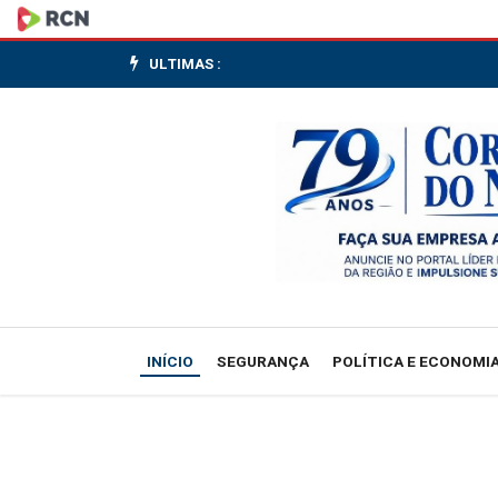
Pedido
de
ULTIMAS :
vista
adia
votação
da
PEC
do
INÍCIO
SEGURANÇA
POLÍTICA E ECONOMI
fim
da