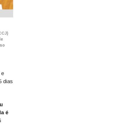
CCJ)
de
nso
 e
5 dias
ou
da é
6