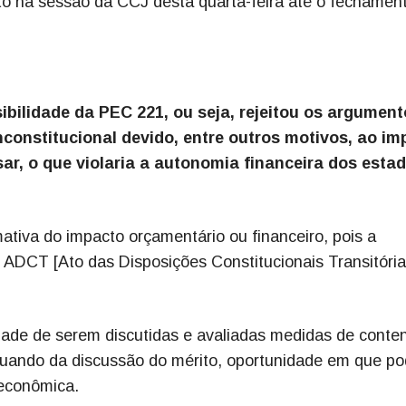
eto na sessão da CCJ desta quarta-feira até o fechamen
ibilidade da PEC 221, ou seja, rejeitou os argumen
constitucional devido, entre outros motivos, ao im
r, o que violaria a autonomia financeira dos estad
ativa do impacto orçamentário ou financeiro, pois a
 ADCT [Ato das Disposições Constitucionais Transitória
idade de serem discutidas e avaliadas medidas de conte
quando da discussão do mérito, oportunidade em que p
econômica.