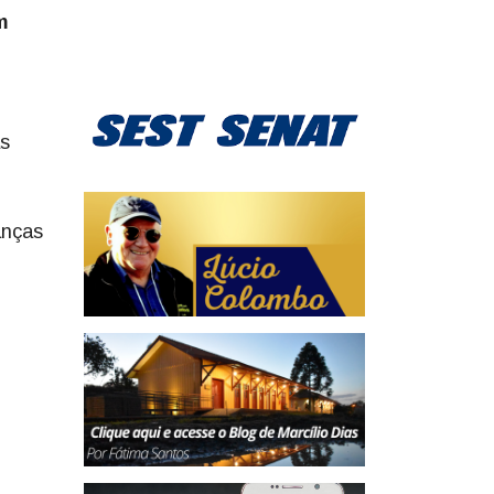
m
as
anças