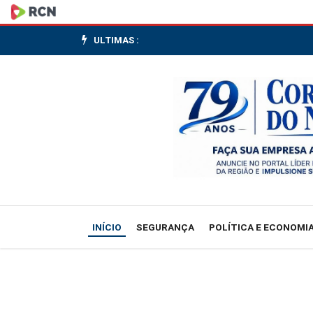
Bolsa
interrompe
ULTIMAS :
sequência
de
11
altas
e
cai
INÍCIO
SEGURANÇA
POLÍTICA E ECONOMI
0,46%