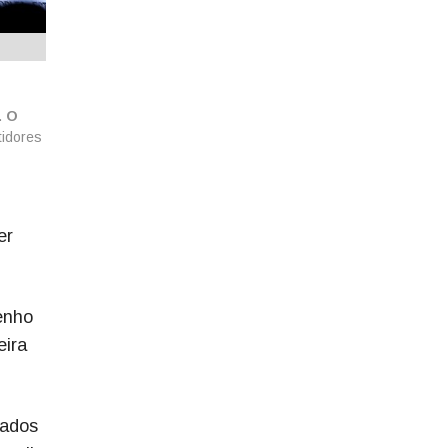
.
O
tidores
er
enho
eira
vados