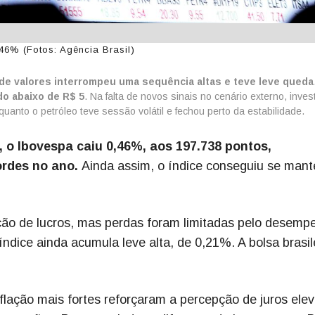
,46% (Fotos: Agência Brasil)
 de valores interrompeu uma sequência altas e teve leve queda
do abaixo de R$ 5
. Na falta de novos sinais no cenário externo, inves
anto o petróleo teve sessão volátil e fechou perto da estabilidade.
, o Ibovespa caiu 0,46%, aos 197.738 pontos,
ordes no ano.
Ainda assim, o índice conseguiu se mant
ação de lucros, mas perdas foram limitadas pelo desemp
dice ainda acumula leve alta, de 0,21%. A bolsa brasil
flação mais fortes reforçaram a percepção de juros ele