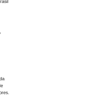
rasil
,
 da
de
ores.