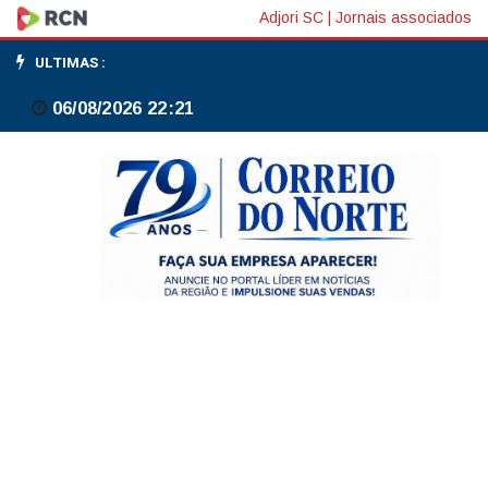
Atividade
Adjori SC
|
Jornais associados
econômica
ULTIMAS :
brasileira
06/08/2026 22:21
cresce
0,6%
em
fevereiro