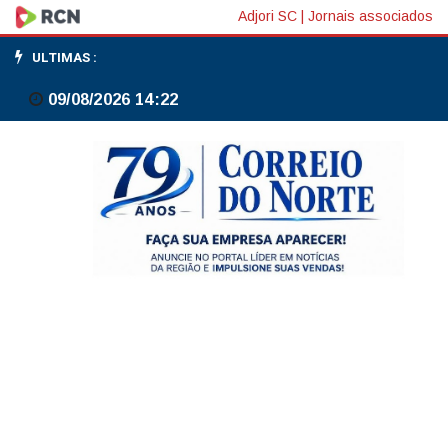
Às
Adjori SC
|
Jornais associados
vésperas
ULTIMAS :
da
09/08/2026 14:22
vigência
da
NR-
1,
tema
é
estruturado