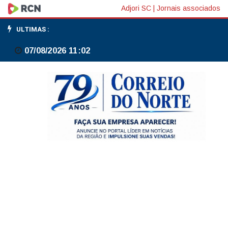
American
Adjori SC
|
Jornais associados
Airlines
ULTIMAS :
nega
07/08/2026 11:02
envolvimento
e
interesse
em
fusão
com
United