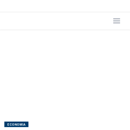
e
pode
haver
transição,
diz
Durigan
ECONOMIA