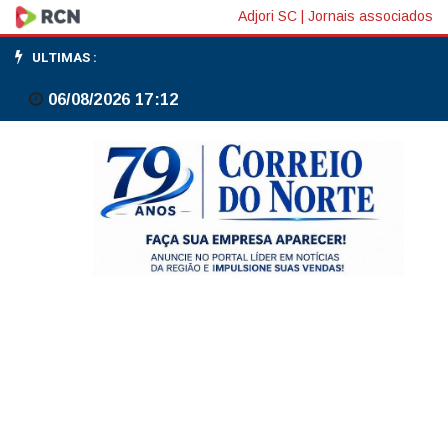
Fim
Adjori SC
|
Jornais associados
da
ULTIMAS :
escala
06/08/2026 17:12
6x1
não
pode
gerar
custo
ao
Tesouro