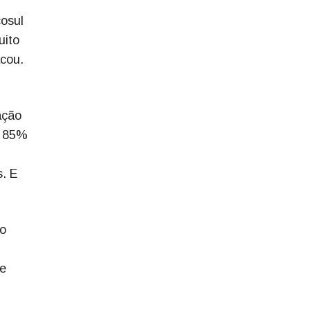
cosul
uito
cou.
ação
e 85%
s. E
mo
ue