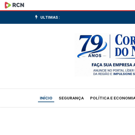
Na
Espanha,
ULTIMAS :
ministro
do
MDIC
diz
que
situação
INÍCIO
SEGURANÇA
POLÍTICA E ECONOMI
econômica
do