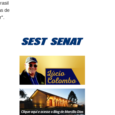
asil
as de
".