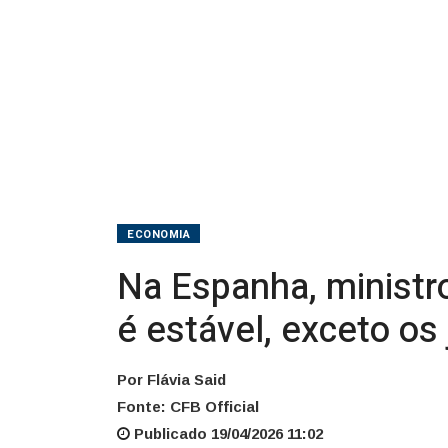
Brasil
é
estável,
exceto
os
juros
ECONOMIA
Na Espanha, ministr
é estável, exceto os
Por Flávia Said
Fonte: CFB Official
Publicado 19/04/2026 11:02