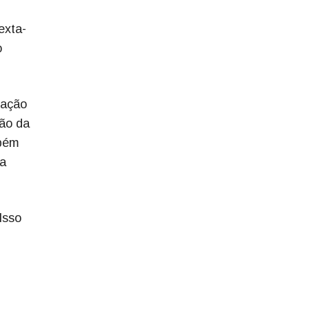
exta-
o
uação
ção da
mbém
ta
Isso