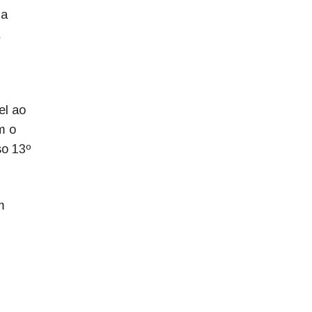
ha
el ao
m o
so 13º
m