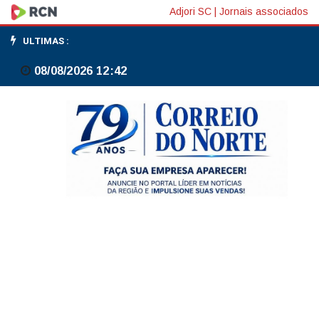
Ibovespa
Adjori SC
|
Jornais associados
cai
ULTIMAS :
0,55%
08/08/2026 12:42
no
dia,
aos
195,7
mil
pontos,
e