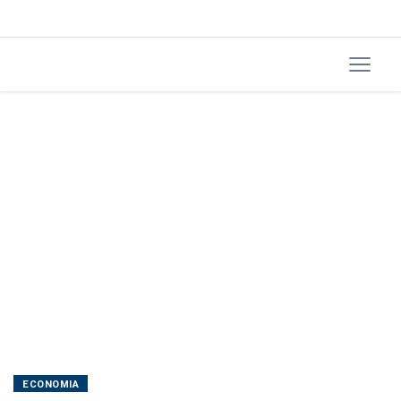
Ormuz;
recuo
na
semana
é
de
0,56%
ECONOMIA