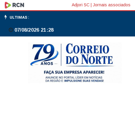
Dólar
Adjori SC
|
Jornais associados
cai
ULTIMAS :
e
07/08/2026 21:28
fecha
a
R$
4,98
com
a
reabertura