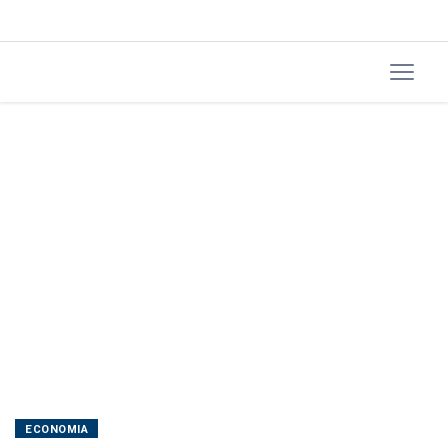
ser
'reconsiderado'
ECONOMIA