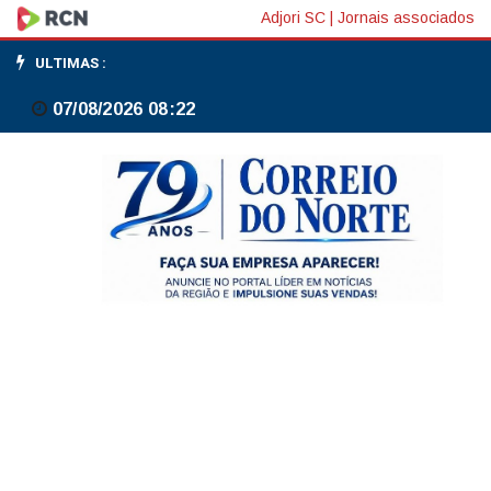
Bancos
Adjori SC
|
Jornais associados
centrais
ULTIMAS :
do
07/08/2026 08:22
mundo
podem
ter
de
rever
posição
de