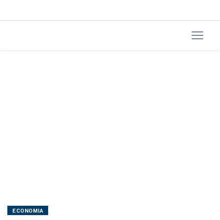
CEO
ECONOMIA