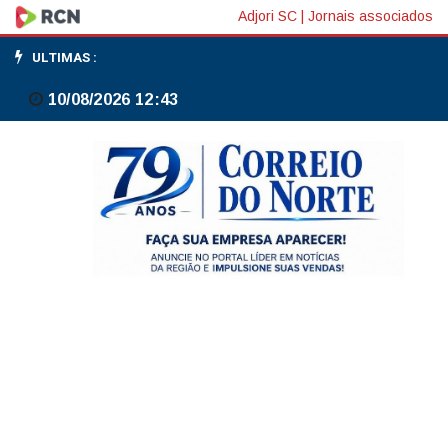
Atacadão
Adjori SC
|
Jornais associados
anuncia
ULTIMAS :
escolha
10/08/2026 12:43
de
Marcos
Samaha
para
ser
o
novo