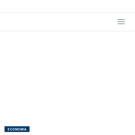
Estreito
de
Ormuz
ECONOMIA