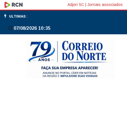
Bolsas
Adjori SC
|
Jornais associados
da
ULTIMAS :
Europa
07/08/2026 10:35
fecham
majoritariamente
em
alta
com
reabertura
do