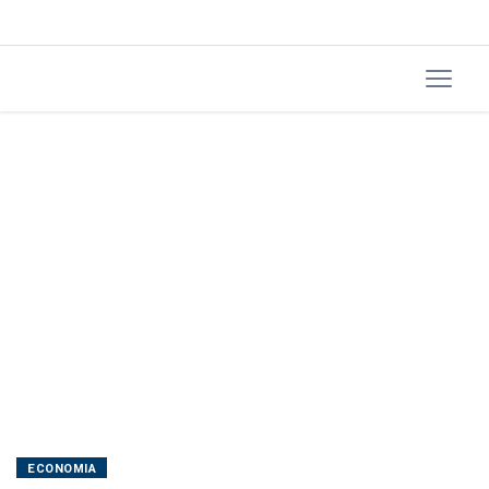
de
transmissão
de
energia
ECONOMIA