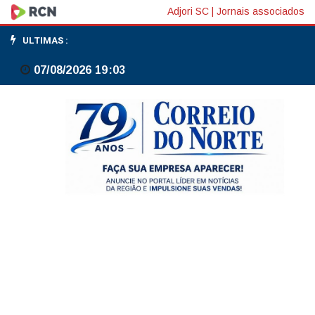
Governo
Adjori SC
|
Jornais associados
prioriza
ULTIMAS :
conexão
07/08/2026 19:03
de
data
centers
no
Sudeste
no
plano