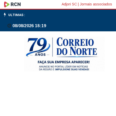
Motta:
Adjori SC
|
Jornais associados
falta
ULTIMAS :
de
08/08/2026 18:19
compreensão
de
integrantes
do
governo
travou
projeto