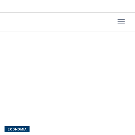
sobre
trabalhador
de
apps
ECONOMIA