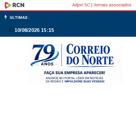
Zona
Adjori SC
|
Jornais associados
do
ULTIMAS :
euro:
10/08/2026 15:15
superávit
comercial
ajustado
cai
a
7
bilhões