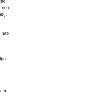
zão,
mbrou
ex),
, não
Igor
iram