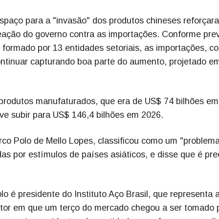
espaço para a "invasão" dos produtos chineses reforçar
 reação do governo contra as importações. Conforme pre
o formado por 13 entidades setoriais, as importações, c
ntinuar capturando boa parte do aumento, projetado e
e produtos manufaturados, que era de US$ 74 bilhões e
ve subir para US$ 146,4 bilhões em 2026.
rco Polo de Mello Lopes, classificou como um "problem
s por estímulos de países asiáticos, e disse que é pre
 é presidente do Instituto Aço Brasil, que representa 
setor em que um terço do mercado chegou a ser tomado 