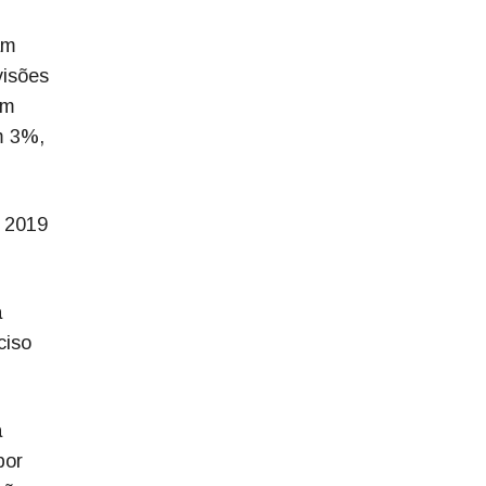
am
visões
om
m 3%,
m 2019
a
ciso
a
por