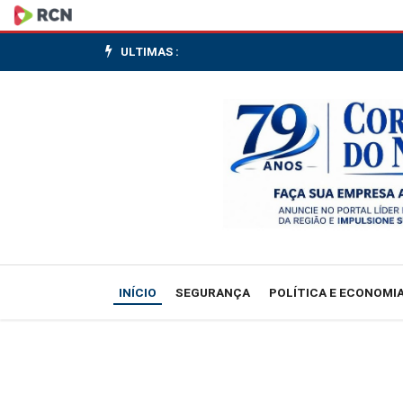
Indústria
pede
ULTIMAS :
fim
da
'farra
do
boi'
ao
INÍCIO
SEGURANÇA
POLÍTICA E ECONOMI
reforçar
apelo