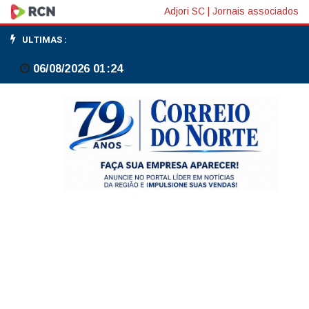
Após
Adjori SC
|
Jornais associados
conversa
ULTIMAS :
com
06/08/2026 01:24
Durigan,
Renan
cita
avanço
em
texto
sobre