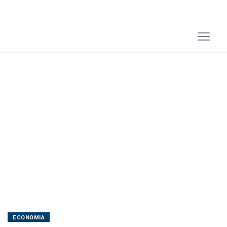
dívidas
rurais
ECONOMIA