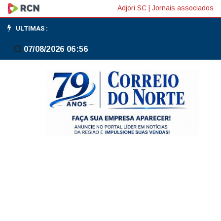
Primeira
Adjori SC
|
Jornais associados
edição
ULTIMAS :
do
07/08/2026 06:56
SPIW
reúne
lideranças
da
nova
economia
e