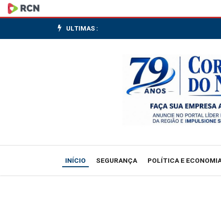
CMN
adia
ULTIMAS :
bloqueio
ambiental
no
crédito
rural
para
INÍCIO
SEGURANÇA
POLÍTICA E ECONOMI
2027