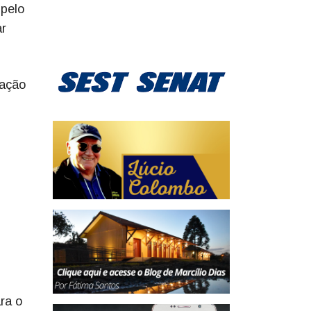
 pelo
ar
vação
ra o