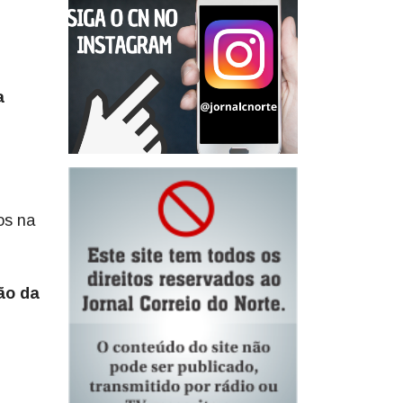
a
os na
ão da