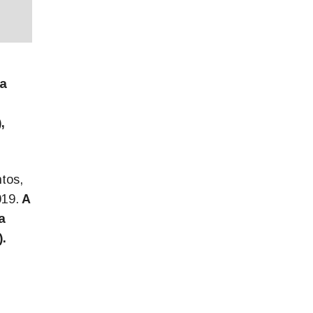
ra
,
ntos,
019.
A
a
).