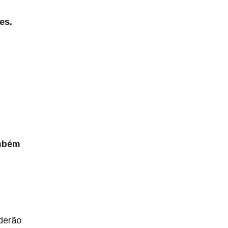
es.
ambém
oderão