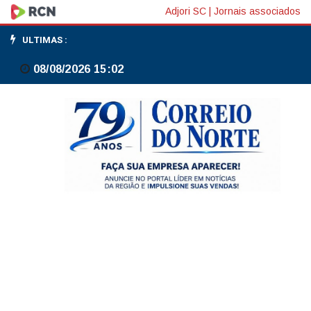
Flávio
Adjori SC
|
Jornais associados
Bolsonaro
ULTIMAS :
admite
08/08/2026 15:02
cobrança
a
Vorcaro,
mas
nega
crime