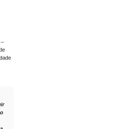
–
 de
idade
ir
co
na