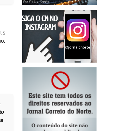
ais
io.
s
ão
ra