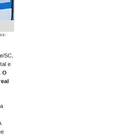
os:
ae/SC,
tal e
.
O
real
da
A
ue