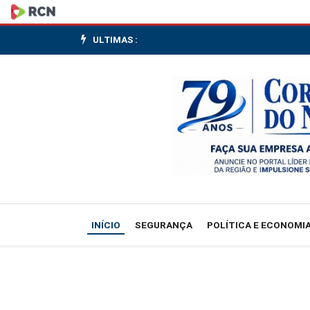
Programa
Lucra
ULTIMAS :
Mais
está
com
inscrições
abertas
para
INÍCIO
SEGURANÇA
POLÍTICA E ECONOMI
empresários
que