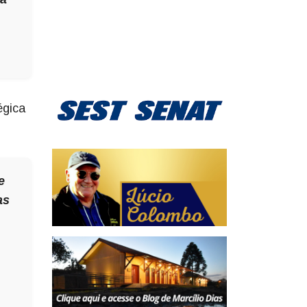
égica
e
as