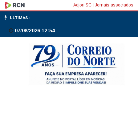
'É
Adjori SC
|
Jornais associados
preocupante
ULTIMAS :
usar
07/08/2026 12:54
tanta
IA
a
ponto
de
já
não