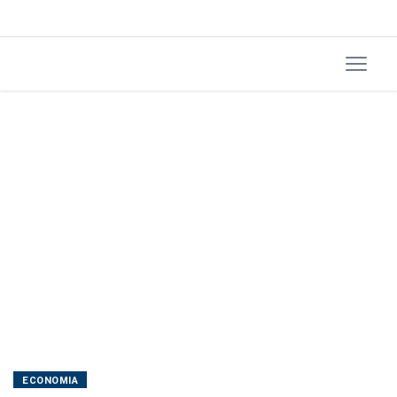
de
Kevin
Warsh
ECONOMIA