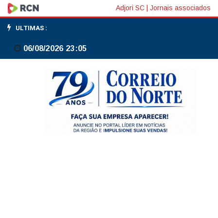
Confiança
Adjori SC
|
Jornais associados
sobe
ULTIMAS :
em
06/08/2026 23:05
maio,
mas
indústria
completa
17
meses
de