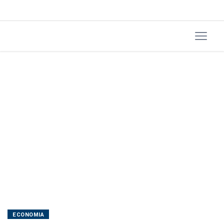
pessimismo,
diz
CNI
ECONOMIA