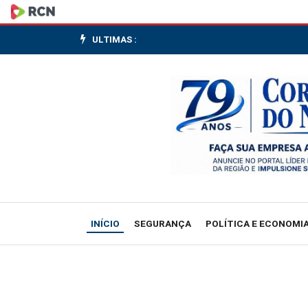
IBGE
aponta
ULTIMAS :
que
massa
de
renda
foi
recorde
INÍCIO
SEGURANÇA
POLÍTICA E ECONOMI
no
1º