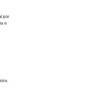
l por
ia e
stre,