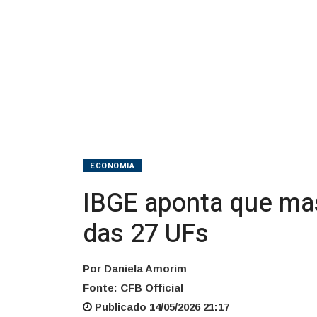
trimestre
em
15
das
27
UFs
ECONOMIA
IBGE aponta que mas
das 27 UFs
Por Daniela Amorim
Fonte: CFB Official
Publicado 14/05/2026 21:17