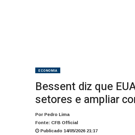
alguns
setores
e
ampliar
comércio
ECONOMIA
Bessent diz que EUA
setores e ampliar c
Por Pedro Lima
Fonte: CFB Official
Publicado 14/05/2026 21:17