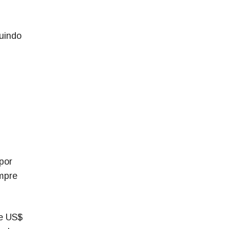
uindo
por
empre
de US$