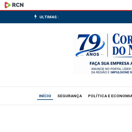
Bessent
diz
ULTIMAS :
que
EUA
e
China
podem
remover
INÍCIO
SEGURANÇA
POLÍTICA E ECONOMI
tarifas
de