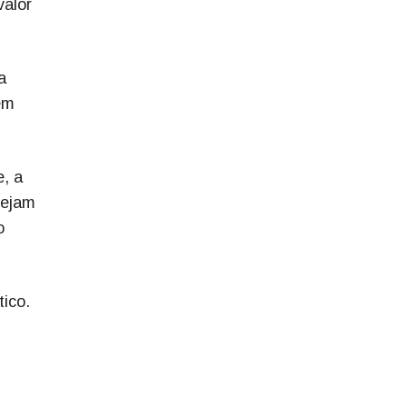
valor
a
em
e, a
sejam
o
ico.