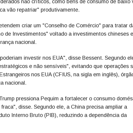
derados não críticos, como bens de consumo de baixo 
a vão repatriar" produtivamente.
etendem criar um "Conselho de Comércio" para tratar d
lho de Investimentos" voltado a investimentos chineses 
rança nacional.
 poderiam investir nos EUA", disse Bessent. Segundo el
 estratégicos e não sensíveis", evitando que operações 
strangeiros nos EUA (CFIUS, na sigla em inglês), órgã
ça nacional.
Trump pressiona Pequim a fortalecer o consumo domést
raca", disse. Segundo ele, a China precisa ampliar a
duto Interno Bruto (PIB), reduzindo a dependência da