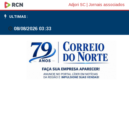
Banco
Adjori SC
|
Jornais associados
do
ULTIMAS :
Brasil
08/08/2026 03:33
renegociou
mais
de
R$
1
bi
em