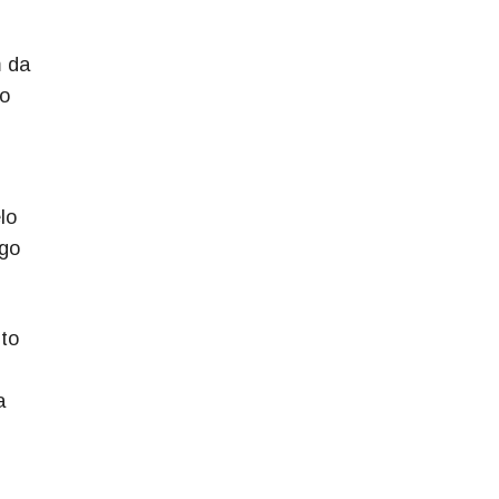
m da
do
lo
lgo
to
a