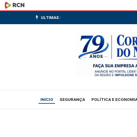
Relatório
sobre
ULTIMAS :
o
fim
da
escala
6x1
não
INÍCIO
SEGURANÇA
POLÍTICA E ECONOMI
será
contra