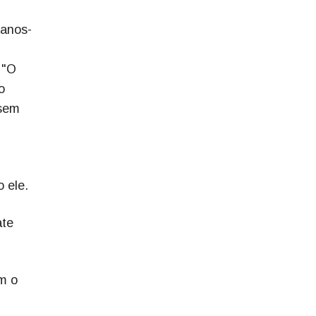
canos-
 "O
o
 sem
 ele.
ate
m o