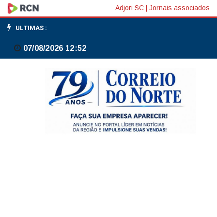
Safra
Adjori SC
|
Jornais associados
2026
ULTIMAS :
alcançará
07/08/2026 12:52
recorde
348,7
milhões
de
t
e
será