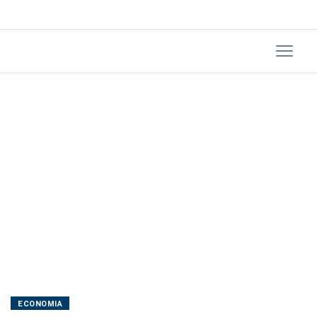
reestruturação
da
estatal
ECONOMIA