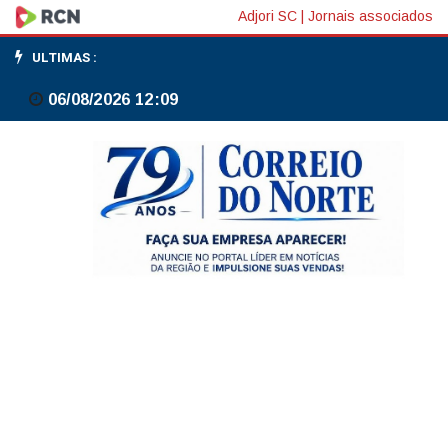
Governo
Adjori SC
|
Jornais associados
amplia
ULTIMAS :
possibilidade
06/08/2026 12:09
de
atuação
dos
Correios
em
meio
à