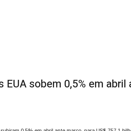
s EUA sobem 0,5% em abril 
subiram 0,5% em abril ante março, para US$ 757,1 bilh