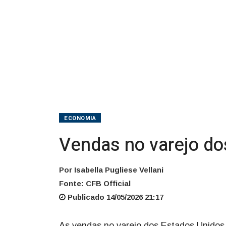
março
ECONOMIA
Vendas no varejo do
Por Isabella Pugliese Vellani
Fonte: CFB Official
Publicado 14/05/2026 21:17
As vendas no varejo dos Estados Unidos 