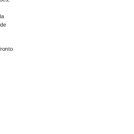
la
 de
fronto