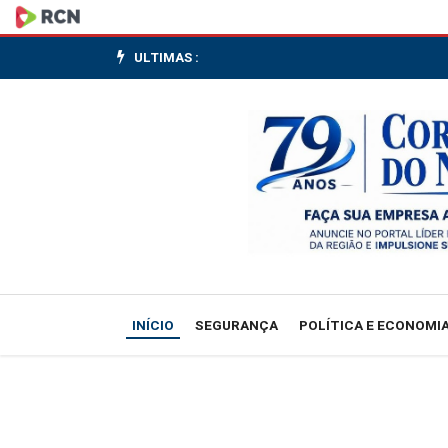
Vendas
no
ULTIMAS :
varejo
dos
EUA
sobem
0,5%
em
INÍCIO
SEGURANÇA
POLÍTICA E ECONOMI
abril
ante