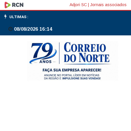
Dólar
Adjori SC
|
Jornais associados
abre
ULTIMAS :
em
08/08/2026 16:14
alta,
mas
passa
a
cair
e
puxa