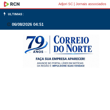
Taxa
Adjori SC
|
Jornais associados
de
ULTIMAS :
desemprego
06/08/2026 04:51
aumenta
em
todas
as
UFs
no
1º