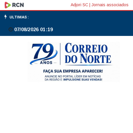
Abono
Adjori SC
|
Jornais associados
salarial:
ULTIMAS :
pagamento
07/08/2026 01:19
para
nascidos
em
maio
e
junho
começa