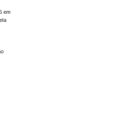
26 em
ela
ão