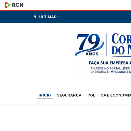
PIB
da
ULTIMAS :
Rússia
recua
0,2%
no
1º
trimestre
INÍCIO
SEGURANÇA
POLÍTICA E ECONOMI
na
comparação