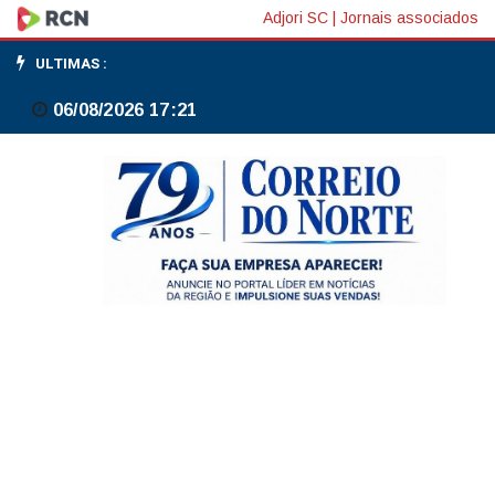
Bolsas
Adjori SC
|
Jornais associados
da
ULTIMAS :
Europa
06/08/2026 17:21
fecham
em
forte
queda,
sem
anúncio
concreto