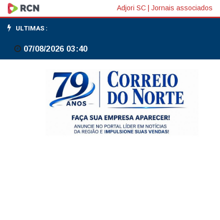
STF
Adjori SC
|
Jornais associados
pauta
ULTIMAS :
julgamento
07/08/2026 03:40
de
Ferrogrão
para
a
próxima
quarta-
feira,