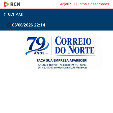
Serviços
Adjori SC
|
Jornais associados
operam
ULTIMAS :
em
06/08/2026 22:14
patamar
1,7%
aquém
do
recorde
de
outubro