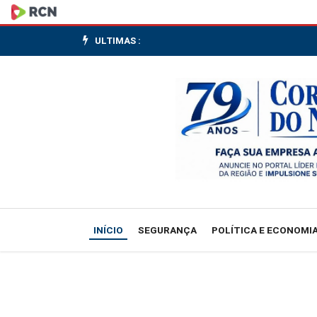
Bolsas
de
ULTIMAS :
NY
abrem
em
queda
com
falta
INÍCIO
SEGURANÇA
POLÍTICA E ECONOMI
de
anúncios