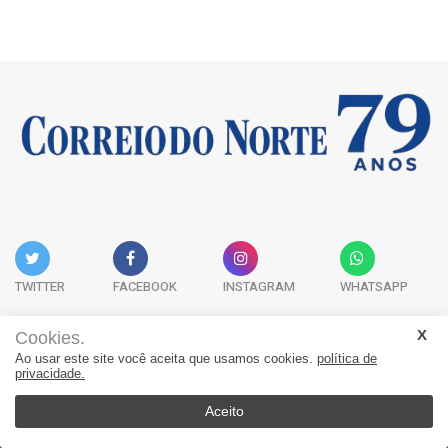
TWITTER
FACEBOOK
INSTAGRAM
WHATSAPP
Cookies.
Ao usar este site você aceita que usamos cookies.
política de
Acervo Digital
Fale Conosco
Quem Somos
privacidade.
JORNAL CORREIO DO NORTE - Whatsapp: 47 9 8865-7880
Aceito
© 2026, Jornal Correio do Norte. Todos os direitos reservados