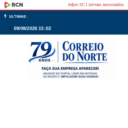
Produção
Adjori SC
|
Jornais associados
industrial
ULTIMAS :
dos
09/08/2026 15:02
EUA
sobe
0,7%
em
abril
ante
março