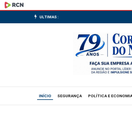
José
Dirceu
ULTIMAS :
é
diagnosticado
com
linfoma
e
inicia
INÍCIO
SEGURANÇA
POLÍTICA E ECONOMI
tratamento
em