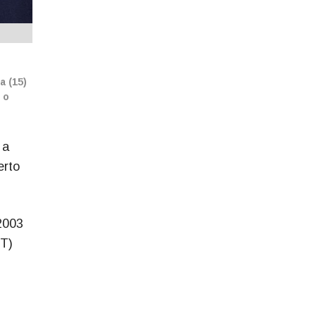
a (15)
 o
 a
erto
 2003
PT)