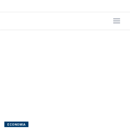
e
IBM
contam
como
ECONOMIA