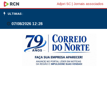
Empresas
Adjori SC
|
Jornais associados
estão
ULTIMAS :
usando
07/08/2026 12:28
IA
agêntica
para
desafogar
equipes;
Samsung,
Hapvida