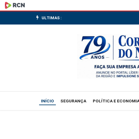
'Vivemos
a
ULTIMAS :
crise
da
sustentabilidade
do
ser
humano,
INÍCIO
SEGURANÇA
POLÍTICA E ECONOMI
o
ser