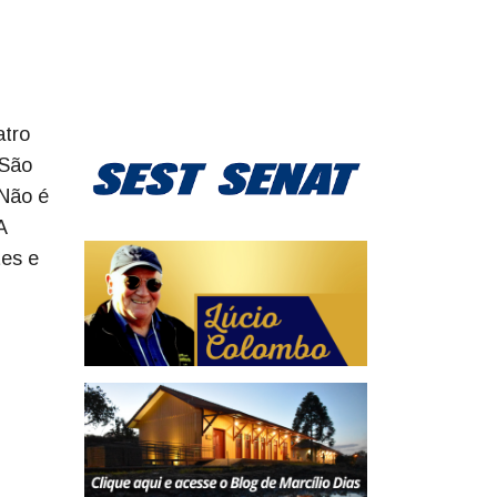
atro
 São
 Não é
A
tes e