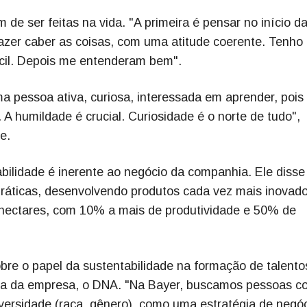
 de ser feitas na vida. "A primeira é pensar no início d
fazer caber as coisas, com uma atitude coerente. Tenho 
 fácil. Depois me entenderam bem".
pessoa ativa, curiosa, interessada em aprender, pois
 A humildade é crucial. Curiosidade é o norte de tudo",
e.
bilidade é inerente ao negócio da companhia. Ele disse
 práticas, desenvolvendo produtos cada vez mais inovado
 hectares, com 10% a mais de produtividade e 50% de
obre o papel da sustentabilidade na formação de talent
ura da empresa, o DNA. "Na Bayer, buscamos pessoas c
versidade (raça, gênero), como uma estratégia de negóc