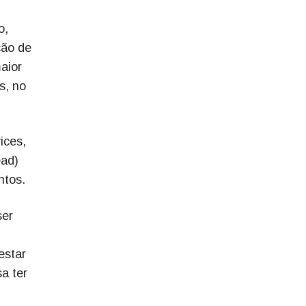
o,
ção de
aior
s, no
ices,
ead)
ntos.
ser
estar
a ter