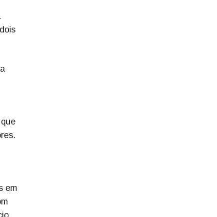
a
dois
 a
 que
res.
os em
om
io.