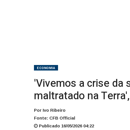
mais
maltratado
na
Terra',
diz
Guerra
ECONOMIA
'Vivemos a crise da 
maltratado na Terra',
Por Ivo Ribeiro
Fonte: CFB Official
Publicado 16/05/2026 04:22