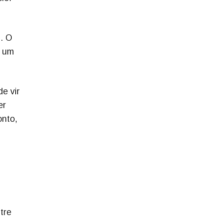
l. O
r um
e vir
er
onto,
tre