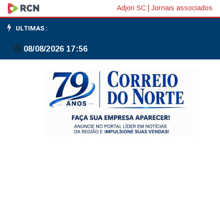
Petrobras
Adjori SC
|
Jornais associados
assina
ULTIMAS :
contrato
08/08/2026 17:56
de
R$
11
bi
para
construir
e