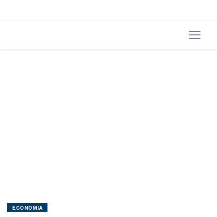
operar
4
embarcações
de
apoio
offshore
ECONOMIA