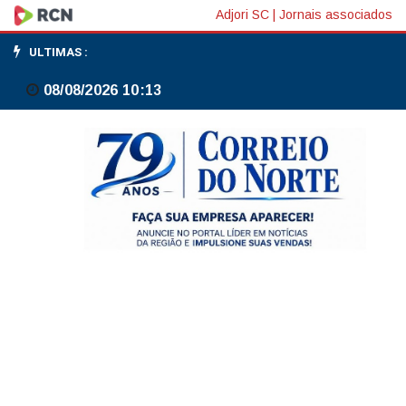
Bolsas
Adjori SC
|
Jornais associados
em
ULTIMAS :
NY
08/08/2026 10:13
fecham
em
queda
com
techs
pressionadas
após