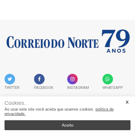
TWITTER
FACEBOOK
INSTAGRAM
WHATSAPP
Cookies.
Ao usar este site você aceita que usamos cookies.
política de
Acervo Digital
Fale Conosco
Quem Somos
privacidade.
JORNAL CORREIO DO NORTE - Whatsapp: 47 9 8865-7880
Aceito
© 2026, Jornal Correio do Norte. Todos os direitos reservados