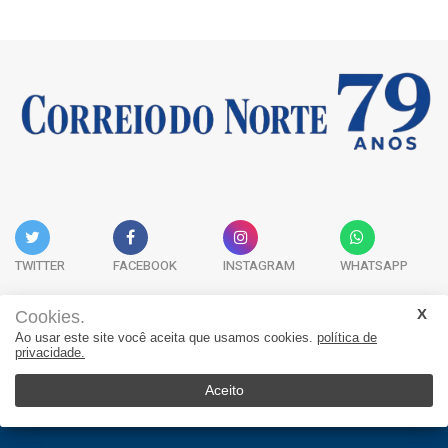
TWITTER
FACEBOOK
INSTAGRAM
WHATSAPP
Cookies.
Ao usar este site você aceita que usamos cookies.
política de
Acervo Digital
Fale Conosco
Quem Somos
privacidade.
JORNAL CORREIO DO NORTE - Whatsapp: 47 9 8865-7880
Aceito
© 2026, Jornal Correio do Norte. Todos os direitos reservados