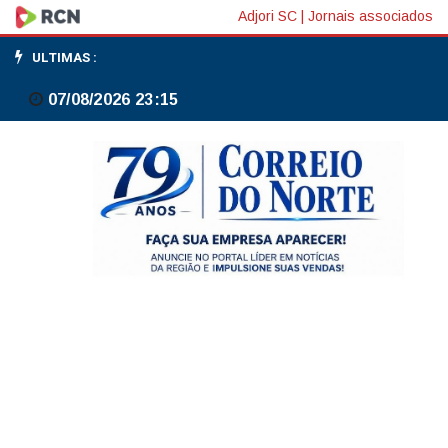
Ouro
Adjori SC
|
Jornais associados
fecha
ULTIMAS :
em
07/08/2026 23:15
queda
de
2,6%
e
prata
perde
9%