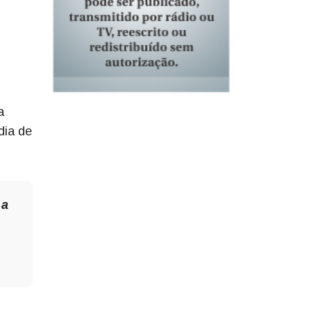
a
dia de
 a