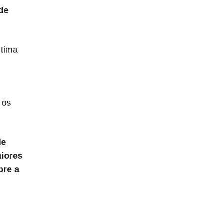
de
ltima
 os
de
aiores
bre a