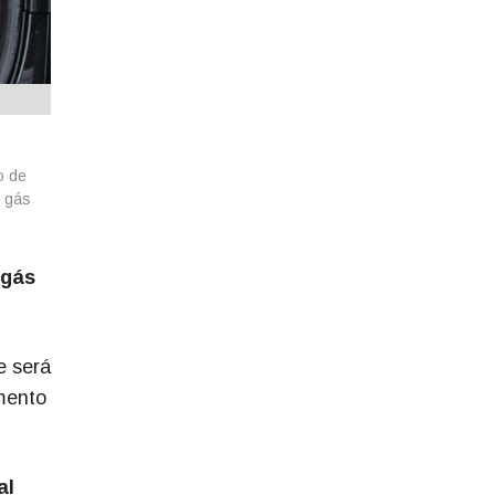
o de
o gás
 gás
e será
mento
al