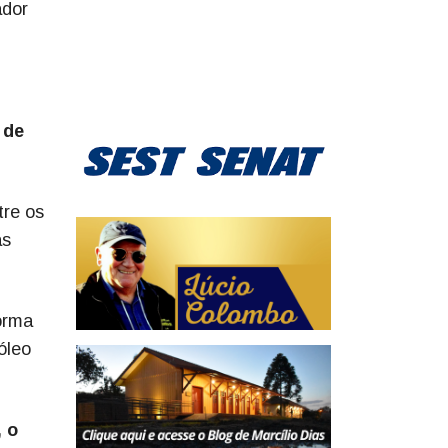
ador
 de
tre os
ás
orma
óleo
 o