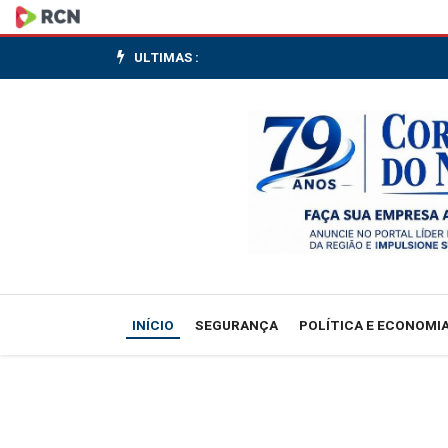
Rio,
Petrobras
ULTIMAS :
e
concessionária
fecham
acordo
para
baixar
INÍCIO
SEGURANÇA
POLÍTICA E ECONOMI
preço
do