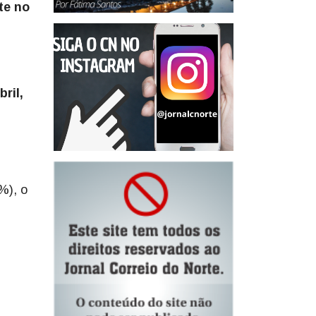
te no
ril,
%), o