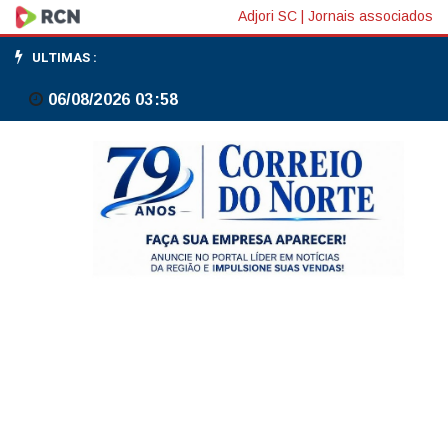
Custo
Adjori SC
|
Jornais associados
de
ULTIMAS :
vida
06/08/2026 03:58
alto
enfraquece
discurso
de
inflação
sob
controle